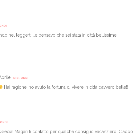
ONDI
ndo nel leggerti …e pensavo che sei stata in città bellissime !
Aprile
RISPONDI
Hai ragione, ho avuto la fortuna di vivere in città davvero belle!!
PONDI
a Grecia! Magari ti contatto per qualche consiglio vacanziero! Ciaooo