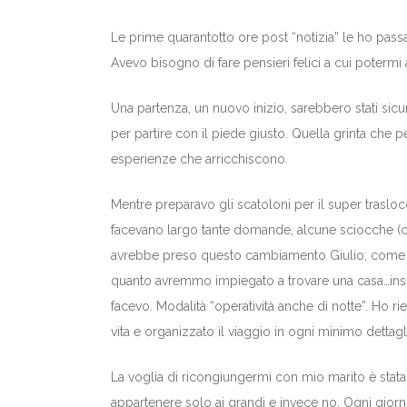
Le prime quarantotto ore post “notizia” le ho passa
Avevo bisogno di fare pensieri felici a cui potermi 
Una partenza, un nuovo inizio, sarebbero stati sicu
per partire con il piede giusto. Quella grinta che 
esperienze che arricchiscono.
Mentre preparavo gli scatoloni per il super trasloc
facevano largo tante domande, alcune sciocche (c
avrebbe preso questo cambiamento Giulio; come ci
quanto avremmo impiegato a trovare una casa…inso
facevo. Modalità “operatività anche di notte”. Ho ri
vita e organizzato il viaggio in ogni minimo dettagl
La voglia di ricongiungermi con mio marito è stat
appartenere solo ai grandi e invece no. Ogni giorno