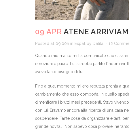
09 APR
ATENE ARRIVIA
Posted at 09:00h
in
Expat
by
Dalila
12 Comme
Quando mio marito mi ha comunicato che ci saremmo
emozioni e paure. Lui sarebbe partito l’indomani. Il
avevo tanto bisogno di lui.
Fino a quel momento mi ero reputata pronta a quals
cambiamento che esso comporta. In quello specif
dimenticare i brutti mesi precedenti. Stavo vivend
con lui. Eravamo ancora alla ricerca di una casa ne
sospendere. Tante cose da organizzare e tanti per
grande novità…. Non sapevo cosa provare, ne tant