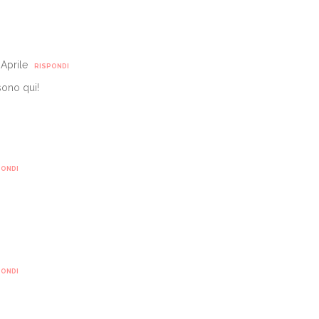
 Aprile
RISPONDI
sono qui!
PONDI
PONDI