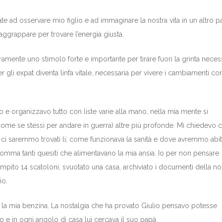
te ad osservare mio figlio e ad immaginare la nostra vita in un altro p
aggrappare per trovare l’energia giusta.
ramente uno stimolo forte e importante per tirare fuori la grinta neces
per gli expat diventa linfa vitale…necessaria per vivere i cambiamenti c
o e organizzavo tutto con liste varie alla mano, nella mia mente si
ome se stessi per andare in guerra) altre più profonde. Mi chiedevo
 saremmo trovati li; come funzionava la sanità e dove avremmo abit
mma tanti quesiti che alimentavano la mia ansia. Io per non pensare
empito 14 scatoloni, svuotato una casa, archiviato i documenti della no
io.
a la mia benzina. La nostalgia che ha provato Giulio pensavo potesse
 e in ogni angolo di casa lui cercava il suo papà.