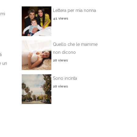
Lettera per mia nonna
 mi
41 views
Quello che le mamme
non dicono
i
20 views
e un
…
Sono incinta
20 views